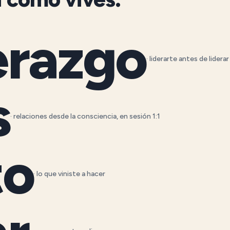
erazgo
· liderarte antes de liderar
s
· relaciones desde la consciencia, en sesión 1:1
to
· lo que viniste a hacer