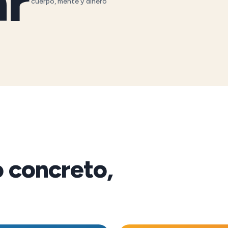
ar
· cuerpo, mente y dinero
o concreto,