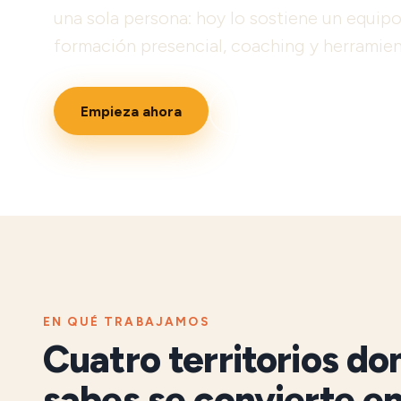
una sola persona: hoy lo sostiene un equipo
formación presencial, coaching y herramien
Empieza ahora
Descubre cómo
EN QUÉ TRABAJAMOS
Cuatro territorios do
sabes se convierte e