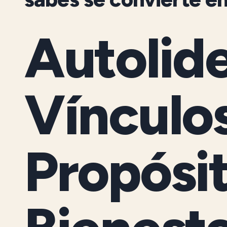
Autolid
Vínculo
Propósi