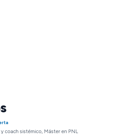
s
erta
F y coach sistémico, Máster en PNL