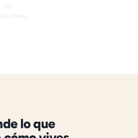
, con
tas reales.
nde lo que
n cómo vives.