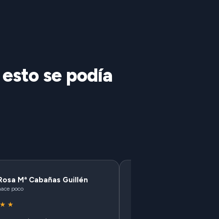
 esto se podía
Rosa Mª Cabañas Guillén
marusa martin
hace poco
hace poco
★★
★★★★★