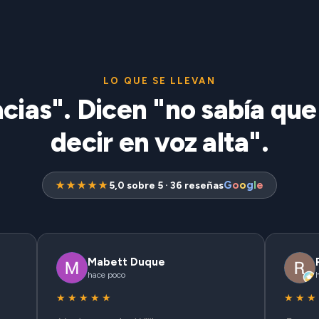
LO QUE SE LLEVAN
cias". Dicen "no sabía que
decir en voz alta".
G
o
o
g
l
e
★★★★★
5,0 sobre 5 · 36 reseñas
Mabett Duque
hace poco
★★★★★
★★★