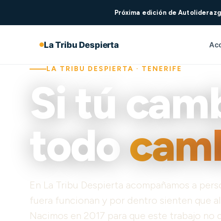
Próxima edición de Autoliderazg
La Tribu Despierta
Ac
LA TRIBU DESPIERTA · TENERIFE
Si tú camb
todo
camb
En La Tribu Despierta acompañamos a pers
fuera funcionan y por dentro sienten que a
Nacimos en 2017 para que este trabajo no 