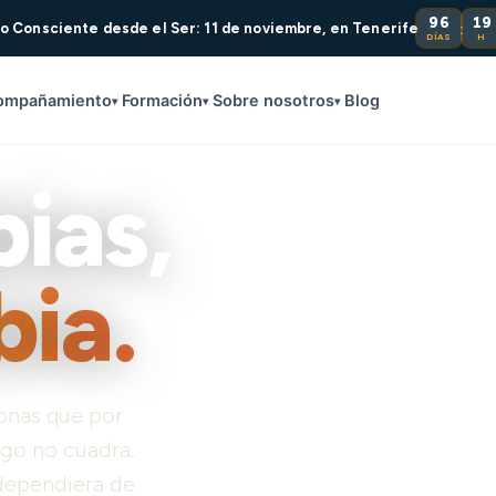
96
19
:
o Consciente desde el Ser: 11 de noviembre, en Tenerife
DÍAS
H
ompañamiento
Formación
Sobre nosotros
Blog
▾
▾
▾
ias,
ia.
onas que por
lgo no cuadra.
dependiera de