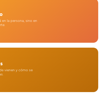
co
 en la persona, sino en
rte.
os
de vienen y cómo se
as.